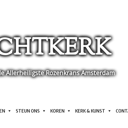
CHTKERK
e Allerheiligste Rozenkrans Amsterdam
EN
STEUN ONS
KOREN
KERK & KUNST
CONT