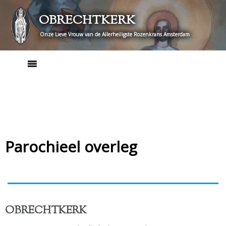
Skip
OBRECHTKERK
to
content
Onze Lieve Vrouw van de Allerheiligste Rozenkrans Amsterdam
Parochieel overleg
OBRECHTKERK