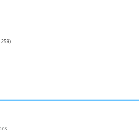
 258)
ans