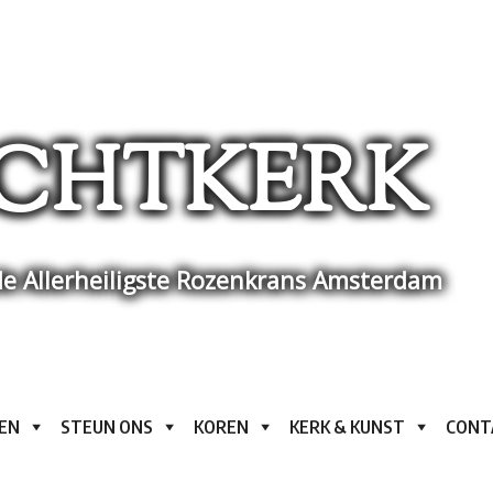
CHTKERK
e Allerheiligste Rozenkrans Amsterdam
EN
STEUN ONS
KOREN
KERK & KUNST
CONT