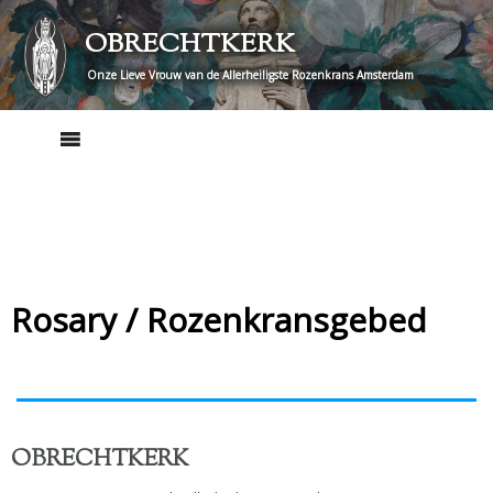
Skip
OBRECHTKERK
to
content
Onze Lieve Vrouw van de Allerheiligste Rozenkrans Amsterdam
Rosary / Rozenkransgebed
OBRECHTKERK