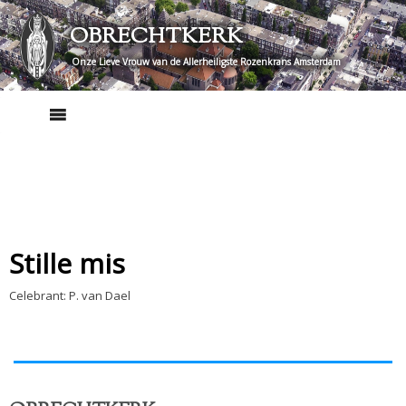
Skip
OBRECHTKERK
to
content
Onze Lieve Vrouw van de Allerheiligste Rozenkrans Amsterdam
Stille mis
Celebrant: P. van Dael