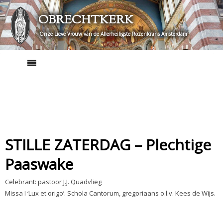
Skip
OBRECHTKERK
to
content
Onze Lieve Vrouw van de Allerheiligste Rozenkrans Amsterdam
STILLE ZATERDAG – Plechtige
Paaswake
Celebrant: pastoor J.J. Quadvlieg
Missa I ‘Lux et origo’. Schola Cantorum, gregoriaans o.l.v. Kees de Wijs.