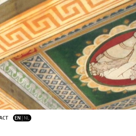
ACT
EN
| NL