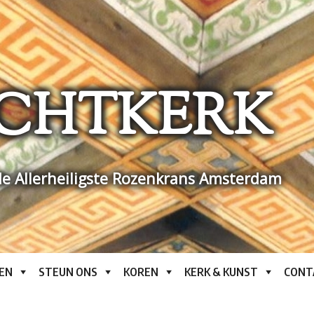
CHTKERK
e Allerheiligste Rozenkrans Amsterdam
EN
STEUN ONS
KOREN
KERK & KUNST
CONT