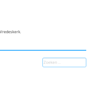
 Vredeskerk.
Zoeken
naar: