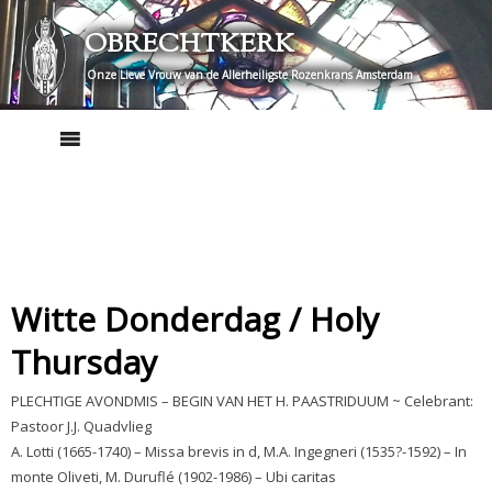
Skip
OBRECHTKERK
to
content
Onze Lieve Vrouw van de Allerheiligste Rozenkrans Amsterdam
Witte Donderdag / Holy
Thursday
PLECHTIGE AVONDMIS – BEGIN VAN HET H. PAASTRIDUUM ~ Celebrant:
Pastoor J.J. Quadvlieg
A. Lotti (1665-1740) – Missa brevis in d, M.A. Ingegneri (1535?-1592) – In
monte Oliveti, M. Duruflé (1902-1986) – Ubi caritas