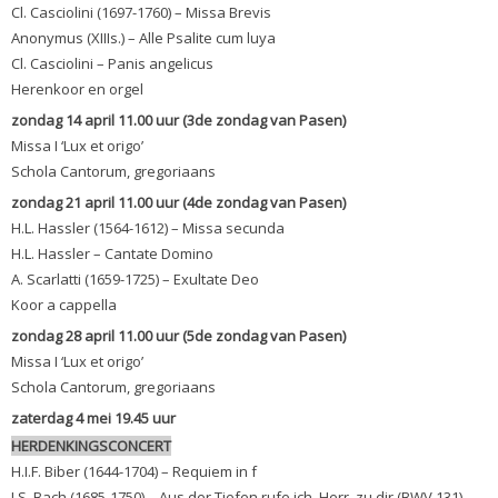
Cl. Casciolini (1697-1760) – Missa Brevis
Anonymus (XIIIs.) – Alle Psalite cum luya
Cl. Casciolini – Panis angelicus
Herenkoor en orgel
zondag 14 april 11.00 uur (3de zondag van Pasen)
Missa I ‘Lux et origo’
Schola Cantorum, gregoriaans
zondag 21 april 11.00 uur (4de zondag van Pasen)
H.L. Hassler (1564-1612) – Missa secunda
H.L. Hassler – Cantate Domino
A. Scarlatti (1659-1725) – Exultate Deo
Koor a cappella
zondag 28 april 11.00 uur (5de zondag van Pasen)
Missa I ‘Lux et origo’
Schola Cantorum, gregoriaans
zaterdag 4 mei 19.45 uur
HERDENKINGSCONCERT
H.I.F. Biber (1644-1704) – Requiem in f
J.S. Bach (1685-1750) – Aus der Tiefen rufe ich, Herr, zu dir (BWV 131)