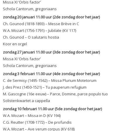
Missa XI ‘Orbis factor’
Schola Cantorum, gregoriaans
zondag 20 januari 11.00 uur (2de zondag door het jaar)
Ch. Gounod (1818-1893) – Messe Brève in C
W.A. Mozart (1756-1791) – Jubilate (KV 117)
Ch. Gounod – O salutaris hostia
Koor en orgel
zondag 27 januari 11.00 uur (3de zondag door het jaar)
Missa XI ‘Orbis factor’
Schola Cantorum, gregoriaans
zondag 3 februari 11.00 uur (4de zondag door het jaar)
C. de Sermisy (1495-1562) – Missa Plurium Motetorum
J. des Prez (1450-1521) – Tu pauperum refugium
M. Gascogne (16e eeuw) – Parce, Domine, parce populo tuo
Solistenkwartet a cappella
zondag 10 februari 11.00 uur (5de zondag door het jaar)
W.A. Mozart – Missa in D (KV 194)
C.G. Reutter (1708-1772) – De profundis
W.A. Mozart – Ave verum corpus (KV 618)