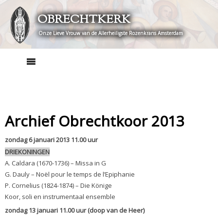
Skip
OBRECHTKERK
to
content
Onze Lieve Vrouw van de Allerheiligste Rozenkrans Amsterdam
Archief Obrechtkoor 2013
zondag 6 januari 2013 11.00 uur
DRIEKONINGEN
A. Caldara (1670-1736) – Missa in G
G. Dauly – Noël pour le temps de l’Epiphanie
P. Cornelius (1824-1874) – Die Könige
Koor, soli en instrumentaal ensemble
zondag 13 januari 11.00 uur (doop van de Heer)