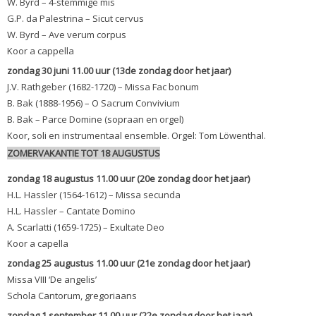
W. Byrd – 4-stemmige mis
G.P. da Palestrina – Sicut cervus
W. Byrd – Ave verum corpus
Koor a cappella
zondag 30 juni 11.00 uur (13de zondag door het jaar)
J.V. Rathgeber (1682-1720) – Missa Fac bonum
B. Bak (1888-1956) – O Sacrum Convivium
B. Bak – Parce Domine (sopraan en orgel)
Koor, soli en instrumentaal ensemble. Orgel: Tom Löwenthal.
ZOMERVAKANTIE TOT 18 AUGUSTUS
zondag 18 augustus 11.00 uur (20e zondag door het jaar)
H.L. Hassler (1564-1612) – Missa secunda
H.L. Hassler – Cantate Domino
A. Scarlatti (1659-1725) – Exultate Deo
Koor a capella
zondag 25 augustus 11.00 uur (21e zondag door het jaar)
Missa VIII ‘De angelis’
Schola Cantorum, gregoriaans
zondag 1 september 11.00 uur (22e zondag door het jaar)