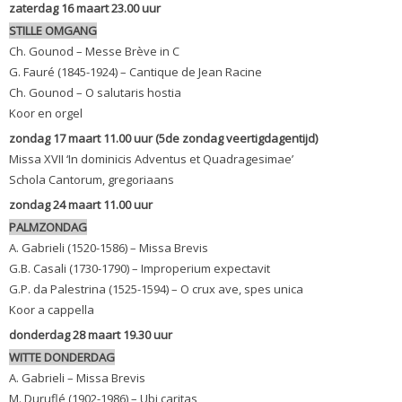
zaterdag 16 maart 23.00 uur
STILLE OMGANG
Ch. Gounod – Messe Brève in C
G. Fauré (1845-1924) – Cantique de Jean Racine
Ch. Gounod – O salutaris hostia
Koor en orgel
zondag 17 maart 11.00 uur (5de zondag veertigdagentijd)
Missa XVII ‘In dominicis Adventus et Quadragesimae’
Schola Cantorum, gregoriaans
zondag 24 maart 11.00 uur
PALMZONDAG
A. Gabrieli (1520-1586) – Missa Brevis
G.B. Casali (1730-1790) – Improperium expectavit
G.P. da Palestrina (1525-1594) – O crux ave, spes unica
Koor a cappella
donderdag 28 maart 19.30 uur
WITTE DONDERDAG
A. Gabrieli – Missa Brevis
M. Duruflé (1902-1986) – Ubi caritas