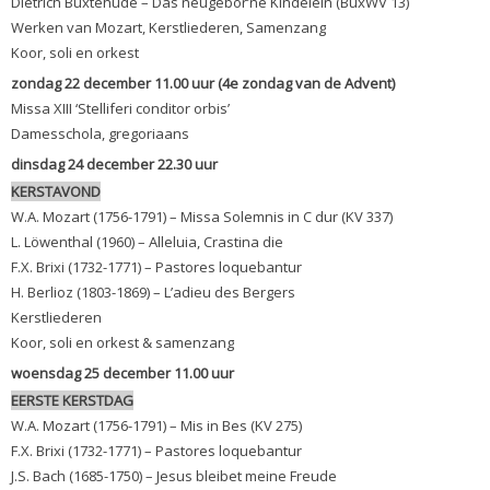
Dietrich Buxtehude – Das neugebor’ne Kindelein (BuxWV 13)
Werken van Mozart, Kerstliederen, Samenzang
Koor, soli en orkest
zondag 22 december 11.00 uur (4e zondag van de Advent)
Missa XIII ‘Stelliferi conditor orbis’
Damesschola, gregoriaans
dinsdag 24 december 22.30 uur
KERSTAVOND
W.A. Mozart (1756-1791) – Missa Solemnis in C dur (KV 337)
L. Löwenthal (1960) – Alleluia, Crastina die
F.X. Brixi (1732-1771) – Pastores loquebantur
H. Berlioz (1803-1869) – L’adieu des Bergers
Kerstliederen
Koor, soli en orkest & samenzang
woensdag 25 december 11.00 uur
EERSTE KERSTDAG
W.A. Mozart (1756-1791) – Mis in Bes (KV 275)
F.X. Brixi (1732-1771) – Pastores loquebantur
J.S. Bach (1685-1750) – Jesus bleibet meine Freude