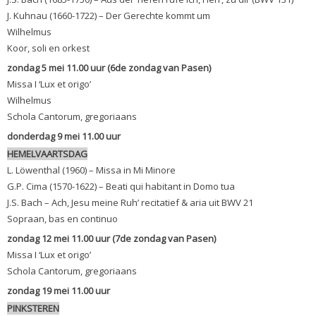
J. Kuhnau (1660-1722) – Der Gerechte kommt um
Wilhelmus
Koor, soli en orkest
zondag 5 mei 11.00 uur (6de zondag van Pasen)
Missa I ‘Lux et origo’
Wilhelmus
Schola Cantorum, gregoriaans
donderdag 9 mei 11.00 uur
HEMELVAARTSDAG
L. Löwenthal (1960) – Missa in Mi Minore
G.P. Cima (1570-1622) – Beati qui habitant in Domo tua
J.S. Bach – Ach, Jesu meine Ruh’ recitatief & aria uit BWV 21
Sopraan, bas en continuo
zondag 12 mei 11.00 uur (7de zondag van Pasen)
Missa I ‘Lux et origo’
Schola Cantorum, gregoriaans
zondag 19 mei 11.00 uur
PINKSTEREN