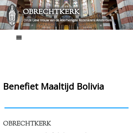
Skip
OBRECHTKERK
to
content
Onze Lieve Vrouw van de Allerheiligste Rozenkrans Amsterdam
Benefiet Maaltijd Bolivia
OBRECHTKERK