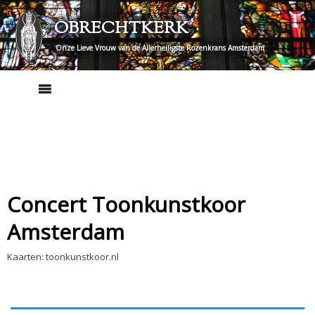
Skip
OBRECHTKERK
to
content
Onze Lieve Vrouw van de Allerheiligste Rozenkrans Amsterdam
Concert Toonkunstkoor
Amsterdam
Kaarten: toonkunstkoor.nl