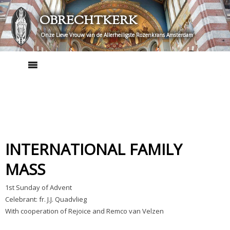
Skip
OBRECHTKERK
to
content
Onze Lieve Vrouw van de Allerheiligste Rozenkrans Amsterdam
INTERNATIONAL FAMILY
MASS
1st Sunday of Advent
Celebrant: fr. J.J. Quadvlieg
With cooperation of Rejoice and Remco van Velzen