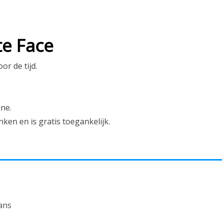
te Face
or de tijd.
ine.
ken en is gratis toegankelijk.
ans