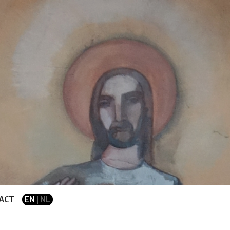
ACT
EN
| NL