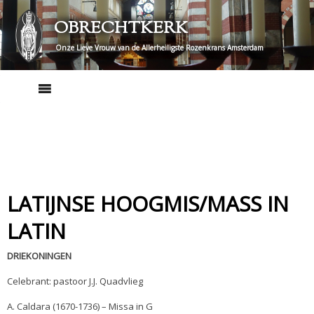
Skip
OBRECHTKERK
to
content
Onze Lieve Vrouw van de Allerheiligste Rozenkrans Amsterdam
LATIJNSE HOOGMIS/MASS IN
LATIN
DRIEKONINGEN
Celebrant: pastoor J.J. Quadvlieg
A. Caldara (1670-1736) – Missa in G