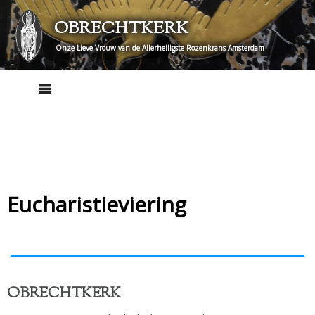
Skip
OBRECHTKERK
to
content
Onze Lieve Vrouw van de Allerheiligste Rozenkrans Amsterdam
Eucharistieviering
OBRECHTKERK