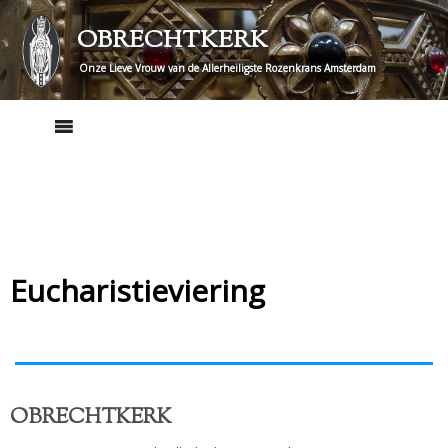
Skip
OBRECHTKERK
to
content
Onze Lieve Vrouw van de Allerheiligste Rozenkrans Amsterdam
Eucharistieviering
OBRECHTKERK