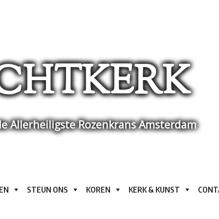
CHTKERK
e Allerheiligste Rozenkrans Amsterdam
EN
STEUN ONS
KOREN
KERK & KUNST
CONT