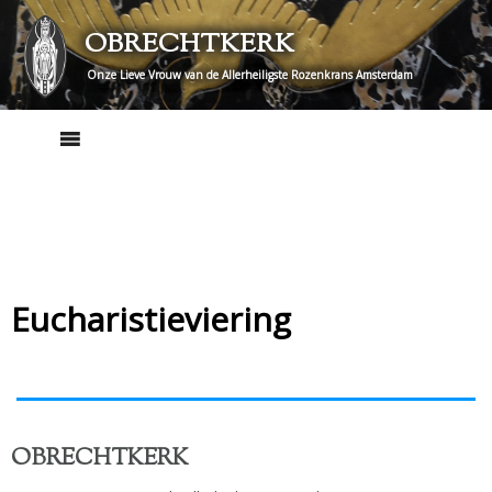
Skip
OBRECHTKERK
to
content
Onze Lieve Vrouw van de Allerheiligste Rozenkrans Amsterdam
Eucharistieviering
OBRECHTKERK