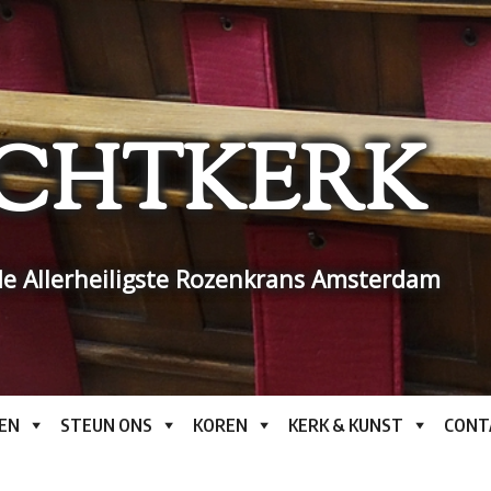
CHTKERK
e Allerheiligste Rozenkrans Amsterdam
EN
STEUN ONS
KOREN
KERK & KUNST
CONT