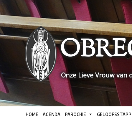
Skip
to
content
OBRE
Onze Lieve Vrouw van d
HOME
AGENDA
PAROCHIE
GELOOFSSTAPP