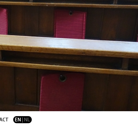
ACT
EN
| NL