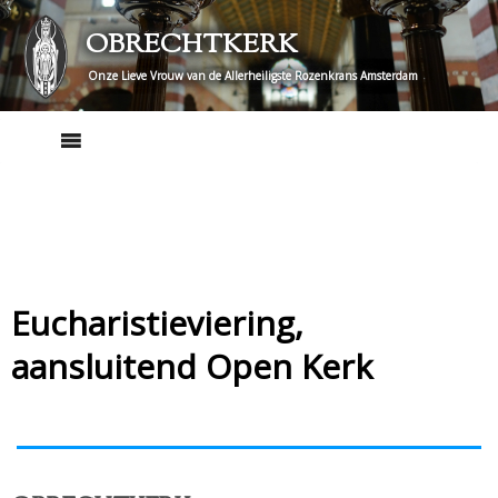
Skip
OBRECHTKERK
to
content
Onze Lieve Vrouw van de Allerheiligste Rozenkrans Amsterdam
Eucharistieviering,
aansluitend Open Kerk