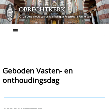
Skip
OBRECHTKERK
to
content
Onze Lieve Vrouw van de Allerheiligste Rozenkrans Amsterdam
Geboden Vasten- en
onthoudingsdag