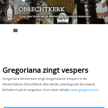
Skip
OBRECHTKERK
to
content
Onze Lieve Vrouw van de Allerheiligste Rozenkrans Amsterdam
Gregoriana zingt vespers
Gregoriana Amsterdam zingt Gregoriaanse Vespers in de
Amsterdamse Obrechtkerk elke derde zaterdag van de maand,
behalve in juli en augustus. Voor meer details:
www.gregoriana.nl