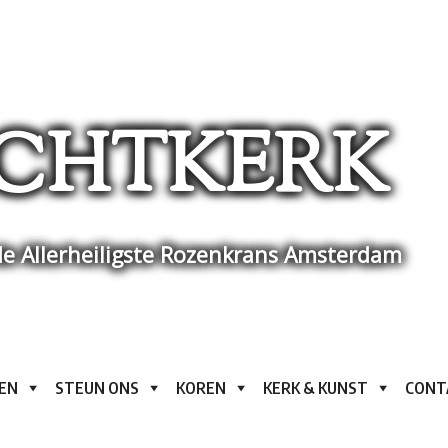
CHTKERK
e Allerheiligste Rozenkrans Amsterdam
EN
STEUN ONS
KOREN
KERK & KUNST
CONT