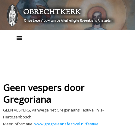
Skip
OBRECHTKERK
to
content
Onze Lieve Vrouw van de Allerheiligste Rozenkrans Amsterdam
Geen vespers door
Gregoriana
GEEN VESPERS, vanwege het Gregoriaans Festival in ‘s-
Hertogenbosch.
Meer informatie:
www.gregoriaansfestival.nl/festival
.