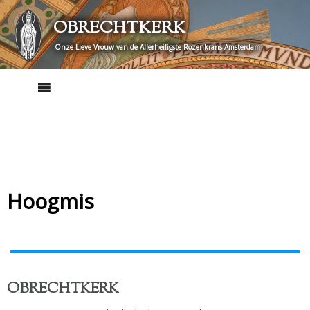
Skip
OBRECHTKERK
to
content
Onze Lieve Vrouw van de Allerheiligste Rozenkrans Amsterdam
Hoogmis
OBRECHTKERK