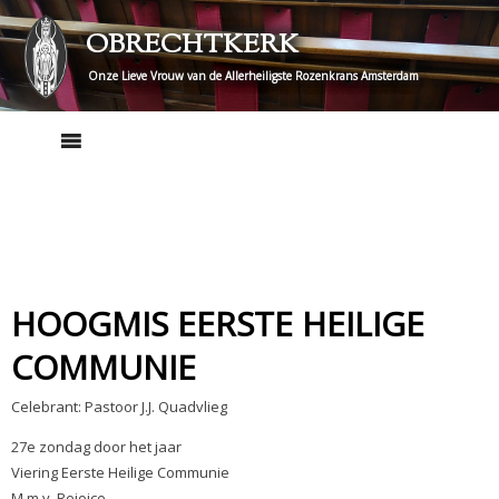
Skip
OBRECHTKERK
to
content
Onze Lieve Vrouw van de Allerheiligste Rozenkrans Amsterdam
HOOGMIS EERSTE HEILIGE
COMMUNIE
Celebrant: Pastoor J.J. Quadvlieg
27e zondag door het jaar
Viering Eerste Heilige Communie
M.m.v. Rejoice