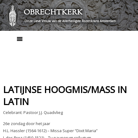
Skip
OBRECHTKERK
to
content
Onze Lieve Vrouw van de Allerheiligste Rozenkrans Amsterdam
LATIJNSE HOOGMIS/MASS IN
LATIN
Celebrant: Pastoor J.J. Quadvlieg
26e zondag door het jaar
H.L. Hassler (1564-1612) – Missa Super “Dixit Maria”
J. des Prez (1450-1521) – Tu pauperum refugium