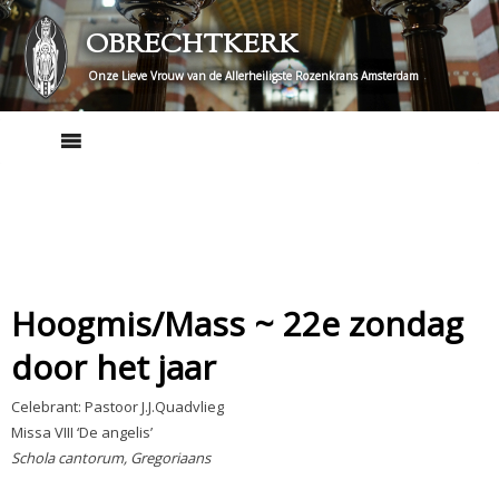
Skip
OBRECHTKERK
to
content
Onze Lieve Vrouw van de Allerheiligste Rozenkrans Amsterdam
Hoogmis/Mass ~ 22e zondag
door het jaar
Celebrant: Pastoor J.J.Quadvlieg
Missa VIII ‘De angelis’
Schola cantorum, Gregoriaans