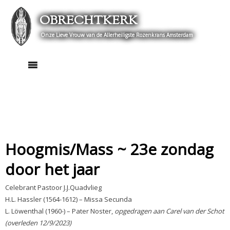
Skip
OBRECHTKERK
to
content
Onze Lieve Vrouw van de Allerheiligste Rozenkrans Amsterdam
Hoogmis/Mass ~ 23e zondag
door het jaar
Celebrant Pastoor J.J.Quadvlieg
H.L. Hassler (1564-1612) – Missa Secunda
L. Löwenthal (1960-) – Pater Noster,
opgedragen aan Carel van der Schot
(
overled
en 12/9/2023)