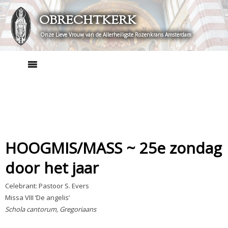
Skip
OBRECHTKERK
to
content
Onze Lieve Vrouw van de Allerheiligste Rozenkrans Amsterdam
HOOGMIS/MASS ~ 25e zondag
door het jaar
Celebrant: Pastoor S. Evers
Missa VIII ‘De angelis’
Schola cantorum, Gregoriaans