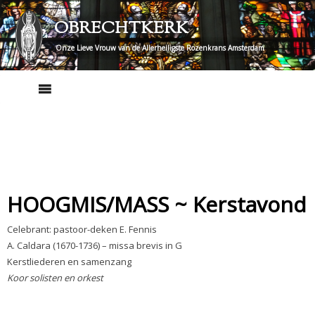
Skip
OBRECHTKERK
to
content
Onze Lieve Vrouw van de Allerheiligste Rozenkrans Amsterdam
HOOGMIS/MASS ~ Kerstavond
Celebrant: pastoor-deken E. Fennis
A. Caldara (1670-1736) – missa brevis in G
Kerstliederen en samenzang
Koor solisten en orkest