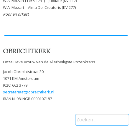
W.A. Mozart (1756-1791) – Jubilate (KV 117)
W.A. Mozart – Alma Dei Creatoris (KV 277)
Koor en orkest
OBRECHTKERK
Onze Lieve Vrouw van de Allerheiligste Rozenkrans
Jacob Obrechtstraat 30
1071 KM Amsterdam
(020) 662 3779
secretariaat@obrechtkerk.nl
IBAN NL98 INGB 0000107187
Zoeken
naar: