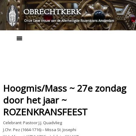
Skip
OBRECHTKERK
to
content
Onze Lieve Vrouw van de Allerheiligste Rozenkrans Amsterdam
Hoogmis/Mass ~ 27e zondag
door het jaar ~
ROZENKRANSFEEST
Celebrant: Pastoor J.J. Quadvlieg
J.Chr. Pez (1664-1716) – Missa St. Josephi