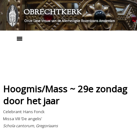
Skip
OBRECHTKERK
to
content
Onze Lieve Vrouw van de Allerheiligste Rozenkrans Amsterdam
Hoogmis/Mass ~ 29e zondag
door het jaar
Celebrant: Hans Fonck
Missa VIII ‘De angelis’
Schola cantorum, Gregoriaans