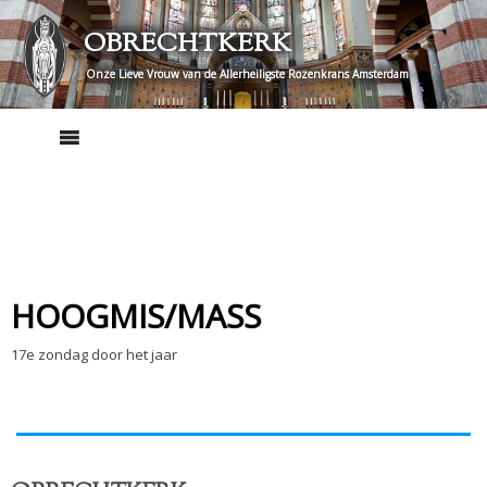
Skip
OBRECHTKERK
to
content
Onze Lieve Vrouw van de Allerheiligste Rozenkrans Amsterdam
HOOGMIS/MASS
17e zondag door het jaar