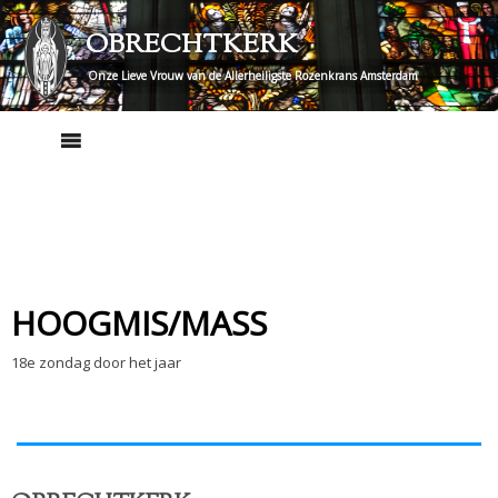
Skip
OBRECHTKERK
to
content
Onze Lieve Vrouw van de Allerheiligste Rozenkrans Amsterdam
HOOGMIS/MASS
18e zondag door het jaar