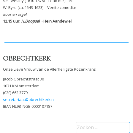
S.S. Wesley (1810-1876) – Lead me, Lord
W. Byrd (ca. 1543-1623) – Venite comedite
koor en orgel
12.15 uur:
H.Doopsel ~
Hein Aandewiel
OBRECHTKERK
Onze Lieve Vrouw van de Allerheiligste Rozenkrans
Jacob Obrechtstraat 30
1071 KM Amsterdam
(020) 662 3779
secretariaat@obrechtkerk.nl
IBAN NL98 INGB 0000107187
Zoeken
naar: