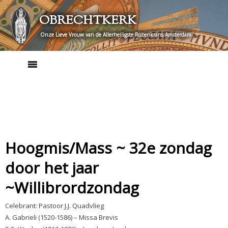
Skip
OBRECHTKERK
to
content
Onze Lieve Vrouw van de Allerheiligste Rozenkrans Amsterdam
Hoogmis/Mass ~ 32e zondag
door het jaar
~Willibrordzondag
Celebrant: Pastoor J.J. Quadvlieg
A. Gabrieli (1520-1586) – Missa Brevis