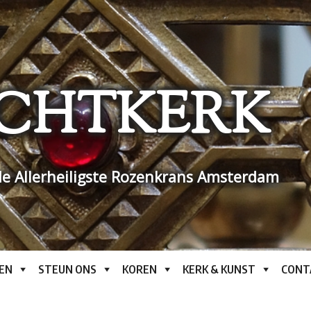
CHTKERK
e Allerheiligste Rozenkrans Amsterdam
EN
STEUN ONS
KOREN
KERK & KUNST
CONT