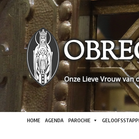
Skip
to
content
OBRE
Onze Lieve Vrouw van d
HOME
AGENDA
PAROCHIE
GELOOFSSTAPP