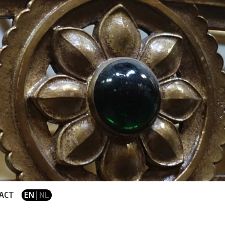
ACT
EN
| NL