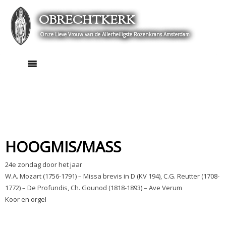
Skip
OBRECHTKERK
to
content
Onze Lieve Vrouw van de Allerheiligste Rozenkrans Amsterdam
HOOGMIS/MASS
24e zondag door het jaar
W.A. Mozart (1756-1791) – Missa brevis in D (KV 194), C.G. Reutter (1708-
1772) – De Profundis, Ch. Gounod (1818-1893) – Ave Verum
Koor en orgel