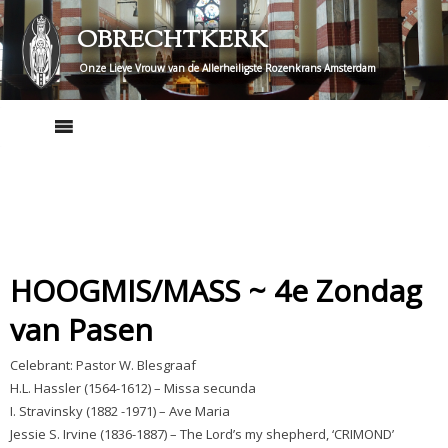
Skip
OBRECHTKERK
to
content
Onze Lieve Vrouw van de Allerheiligste Rozenkrans Amsterdam
HOOGMIS/MASS ~ 4e Zondag
van Pasen
Celebrant: Pastor W. Blesgraaf
H.L. Hassler (1564-1612) – Missa secunda
I. Stravinsky (1882 -1971) – Ave Maria
Jessie S. Irvine (1836-1887) – The Lord’s my shepherd, ‘CRIMOND’