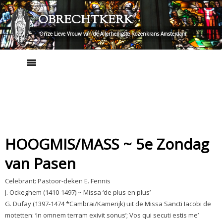
Skip
OBRECHTKERK
to
content
Onze Lieve Vrouw van de Allerheiligste Rozenkrans Amsterdam
HOOGMIS/MASS ~ 5e Zondag
van Pasen
Celebrant: Pastoor-deken E. Fennis
J. Ockeghem (1410-1497) ~ Missa ‘de plus en plus’
G. Dufay (1397-1474 *Cambrai/Kamerijk) uit de Missa Sancti Iacobi de
motetten: ‘In omnem terram exivit sonus’; Vos qui secuti estis me’