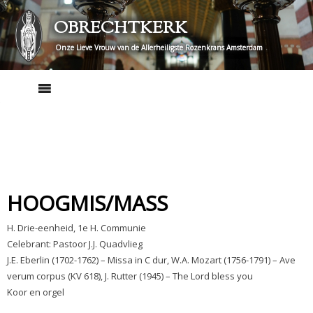
Skip
OBRECHTKERK
to
content
Onze Lieve Vrouw van de Allerheiligste Rozenkrans Amsterdam
HOOGMIS/MASS
H. Drie-eenheid, 1e H. Communie
Celebrant: Pastoor J.J. Quadvlieg
J.E. Eberlin (1702-1762) – Missa in C dur, W.A. Mozart (1756-1791) – Ave
verum corpus (KV 618), J. Rutter (1945) – The Lord bless you
Koor en orgel