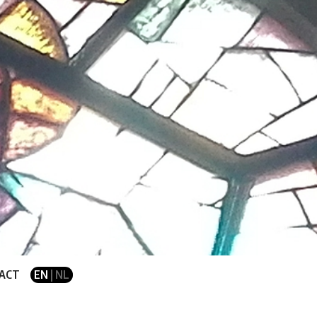
ACT
EN
| NL