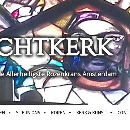
CHTKERK
e Allerheiligste Rozenkrans Amsterdam
EN
STEUN ONS
KOREN
KERK & KUNST
CONT