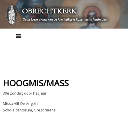
Skip
OBRECHTKERK
to
content
Onze Lieve Vrouw van de Allerheiligste Rozenkrans Amsterdam
HOOGMIS/MASS
30e zondag door het jaar
Missa VIII ‘De Angelis’
Schola cantorum, Gregoriaans