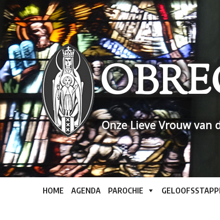
Skip
to
content
OBRE
Onze Lieve Vrouw van d
HOME
AGENDA
PAROCHIE
GELOOFSSTAPP