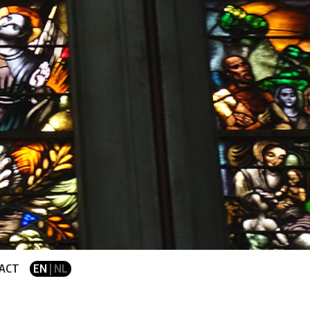
ACT
EN
| NL