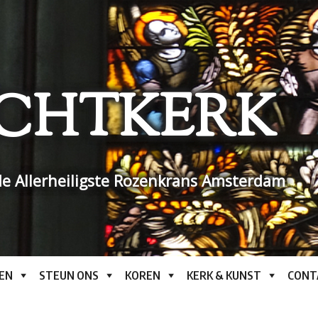
CHTKERK
e Allerheiligste Rozenkrans Amsterdam
EN
STEUN ONS
KOREN
KERK & KUNST
CONT