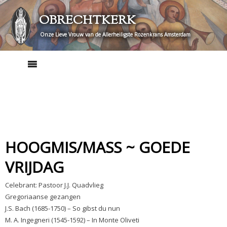
Skip
OBRECHTKERK
to
content
Onze Lieve Vrouw van de Allerheiligste Rozenkrans Amsterdam
HOOGMIS/MASS ~ GOEDE
VRIJDAG
Celebrant: Pastoor J.J. Quadvlieg
Gregoriaanse gezangen
J.S. Bach (1685-1750) – So gibst du nun
M. A. Ingegneri (1545-1592) – In Monte Oliveti