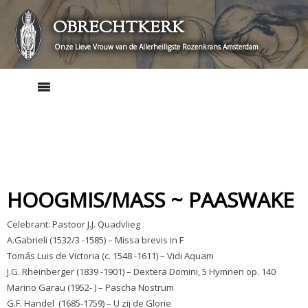
Skip
OBRECHTKERK
to
content
Onze Lieve Vrouw van de Allerheiligste Rozenkrans Amsterdam
HOOGMIS/MASS ~ PAASWAKE
Celebrant: Pastoor J.J. Quadvlieg
A.Gabrieli (1532/3 -1585) – Missa brevis in F
Tomás Luis de Victoria (c. 1548 -1611) – Vidi Aquam
J.G. Rheinberger (1839 -1901) – Dextera Domini, 5 Hymnen op. 140
Marino Garau (1952- ) – Pascha Nostrum
G.F. Händel (1685-1759) – U zij de Glorie