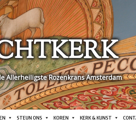
CHTKERK
e Allerheiligste Rozenkrans Amsterdam
EN
STEUN ONS
KOREN
KERK & KUNST
CONT