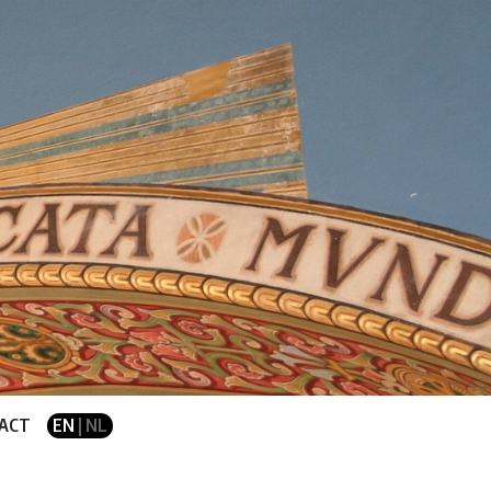
ACT
EN
| NL