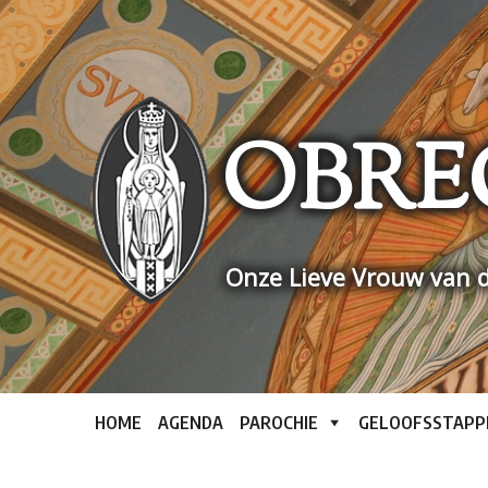
Skip
to
content
OBRE
Onze Lieve Vrouw van d
HOME
AGENDA
PAROCHIE
GELOOFSSTAPP