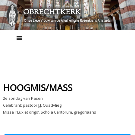
Skip
OBRECHTKERK
to
content
Onze Lieve Vrouw van de Allerheiligste Rozenkrans Amsterdam
HOOGMIS/MASS
2e zondag van Pasen
Celebrant: pastoor J.J. Quadvlieg
Missa I ‘Lux et origo’. Schola Cantorum, gregoriaans