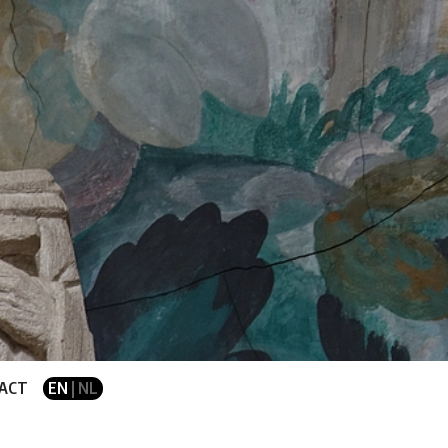
ACT
EN
| NL