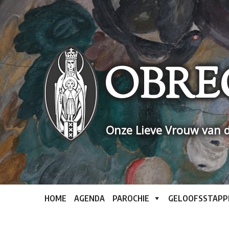
Skip
to
content
OBRE
Onze Lieve Vrouw van d
HOME
AGENDA
PAROCHIE
GELOOFSSTAPP