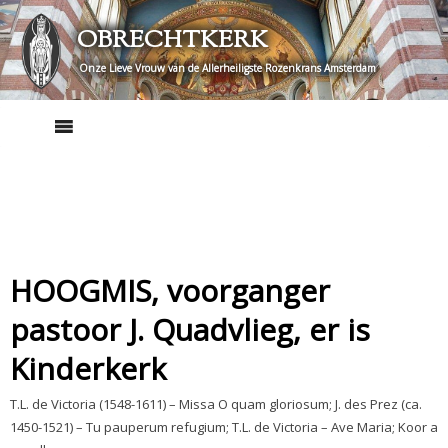
Skip
OBRECHTKERK
to
content
Onze Lieve Vrouw van de Allerheiligste Rozenkrans Amsterdam
HOOGMIS, voorganger
pastoor J. Quadvlieg, er is
Kinderkerk
T.L. de Victoria (1548-1611) – Missa O quam gloriosum; J. des Prez (ca.
1450-1521) – Tu pauperum refugium; T.L. de Victoria – Ave Maria; Koor a